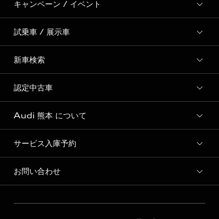
キャンペーン / イベント
試乗車 / 展示車
全国統一イベント
ディーラー独自イベント
新車検索
試乗予約
試乗車・展示車一覧
認定中古車
新車検索
Audi 熊本 について
Audi認定中古車検索
サービス入庫予約
Audi 熊本 店舗情報
Audi 熊本 認定中古車コーナー
お問い合わせ
Audi 熊本 サービス入庫予約
Audi 熊本 運営会社概要
各種お問い合わせ
定期点検 / 車検 料金表