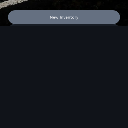
New Inventory
Used Inventory
Back to top
キャンペーン / イベント
試乗車 / 展示車
全国統一イベント
ディーラー独自イベント
新車検索
試乗予約
試乗車・展示車一覧
認定中古車
新車検索